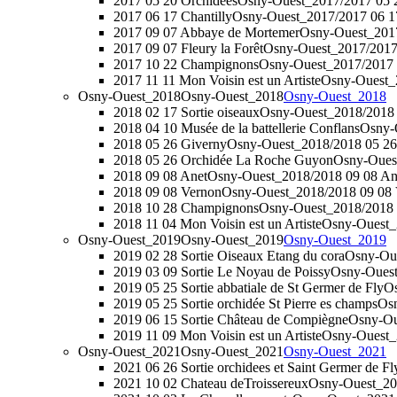
2017 05 20 Orchidées
Osny-Ouest_2017/2017 05 
2017 06 17 Chantilly
Osny-Ouest_2017/2017 06 17
2017 09 07 Abbaye de Mortemer
Osny-Ouest_2017
2017 09 07 Fleury la Forêt
Osny-Ouest_2017/2017 
2017 10 22 Champignons
Osny-Ouest_2017/2017
2017 11 11 Mon Voisin est un Artiste
Osny-Ouest_2
Osny-Ouest_2018
Osny-Ouest_2018
Osny-Ouest_2018
2018 02 17 Sortie oiseaux
Osny-Ouest_2018/2018 0
2018 04 10 Musée de la battellerie Conflans
Osny-O
2018 05 26 Giverny
Osny-Ouest_2018/2018 05 26
2018 05 26 Orchidée La Roche Guyon
Osny-Oues
2018 09 08 Anet
Osny-Ouest_2018/2018 09 08 An
2018 09 08 Vernon
Osny-Ouest_2018/2018 09 08 
2018 10 28 Champignons
Osny-Ouest_2018/2018
2018 11 04 Mon Voisin est un Artiste
Osny-Ouest_2
Osny-Ouest_2019
Osny-Ouest_2019
Osny-Ouest_2019
2019 02 28 Sortie Oiseaux Etang du cora
Osny-Oue
2019 03 09 Sortie Le Noyau de Poissy
Osny-Ouest
2019 05 25 Sortie abbatiale de St Germer de Fly
Os
2019 05 25 Sortie orchidée St Pierre es champs
Osn
2019 06 15 Sortie Château de Compiègne
Osny-Ou
2019 11 09 Mon Voisin est un Artiste
Osny-Ouest_2
Osny-Ouest_2021
Osny-Ouest_2021
Osny-Ouest_2021
2021 06 26 Sortie orchidees et Saint Germer de Fl
2021 10 02 Chateau deTroissereux
Osny-Ouest_202