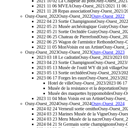
2021 10 02 La Chapelle au pots
Osny-Ouest_2021/
2021 11 06 MVEA
Osny-Ouest_2021/2021 11 0
2021 11 28 Repas association
Osny-Ouest_2021/202
Osny-Ouest_2022
Osny-Ouest_2022
Osny-Ouest_2022
2022 04 23 Sortie Champignons
Osny-Ouest_2022
2022 05 21 Musée archéologique Guiry
Osny-Oues
2022 05 21 Sortie Orchidée Guiry
Osny-Ouest_202
2022 06 25 Chateau de Pierrefond
Osny-Ouest_202
2022 06 25 Wagon de l'armistice Rethonde
Osny-O
2022 11 05 MonVoisin est un Artiste
Osny-Ouest_2
Osny-Ouest_2023
Osny-Ouest_2023
Osny-Ouest_2023
2023 03 18 Le cadratin
Osny-Ouest_2023/2023 03 
2023 04 23 Sortie Champignon
Osny-Ouest_2023/
2023 05 13 Musée de l'outil WY dit joli village
Osn
2023 05 13 Sortie orchidées
Osny-Ouest_2023/2023
2023 06 17 Forges les eaux
Osny-Ouest_2023/2023
Hotel de ville
Osny-Ouest_2023/2023 06 17 Fo
Musée de la resistance et la deportation
Osny-
Musée des maquettes hyppomobiles
Osny-Ou
2023 11 04 Mon Voisin est un Artiste
Osny-Ouest_2
Osny-Ouest_2024
Osny-Ouest_2024
Osny-Ouest_2024
2024 02 24 Verneuil sortie ornitho
Osny-Ouest_2024
2024 03 23 Marines Musée de la Vigne
Osny-Ouest
2024 03 23 Meru Musée de la nacre
Osny-Ouest_2
2024 04 21 St Germain sortie champignons
Osny-O