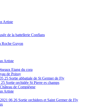
n Artiste
ée de la battellerie Conflans
La Roche Guyon
n Artiste
Oiseaux Etang du cora
yau de Poissy
05 25 Sortie abbatiale de St Germer de Fly
25 Sortie orchidée St Pierre es champs
e Château de Compiègne
n Artiste
2021 06 26 Sortie orchidees et Saint Germer de Fly
ux