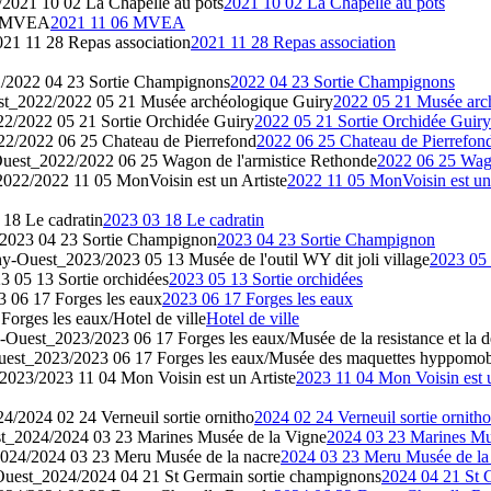
2021 10 02 La Chapelle au pots
2021 10 02 La Chapelle au pots
6 MVEA
2021 11 06 MVEA
1 11 28 Repas association
2021 11 28 Repas association
/2022 04 23 Sortie Champignons
2022 04 23 Sortie Champignons
t_2022/2022 05 21 Musée archéologique Guiry
2022 05 21 Musée arc
2/2022 05 21 Sortie Orchidée Guiry
2022 05 21 Sortie Orchidée Guiry
2/2022 06 25 Chateau de Pierrefond
2022 06 25 Chateau de Pierrefon
uest_2022/2022 06 25 Wagon de l'armistice Rethonde
2022 06 25 Wago
022/2022 11 05 MonVoisin est un Artiste
2022 11 05 MonVoisin est un 
18 Le cadratin
2023 03 18 Le cadratin
2023 04 23 Sortie Champignon
2023 04 23 Sortie Champignon
y-Ouest_2023/2023 05 13 Musée de l'outil WY dit joli village
2023 05 
 05 13 Sortie orchidées
2023 05 13 Sortie orchidées
 06 17 Forges les eaux
2023 06 17 Forges les eaux
rges les eaux/Hotel de ville
Hotel de ville
Ouest_2023/2023 06 17 Forges les eaux/Musée de la resistance et la d
est_2023/2023 06 17 Forges les eaux/Musée des maquettes hyppomob
023/2023 11 04 Mon Voisin est un Artiste
2023 11 04 Mon Voisin est u
/2024 02 24 Verneuil sortie ornitho
2024 02 24 Verneuil sortie ornitho
_2024/2024 03 23 Marines Musée de la Vigne
2024 03 23 Marines Mu
024/2024 03 23 Meru Musée de la nacre
2024 03 23 Meru Musée de la
uest_2024/2024 04 21 St Germain sortie champignons
2024 04 21 St 