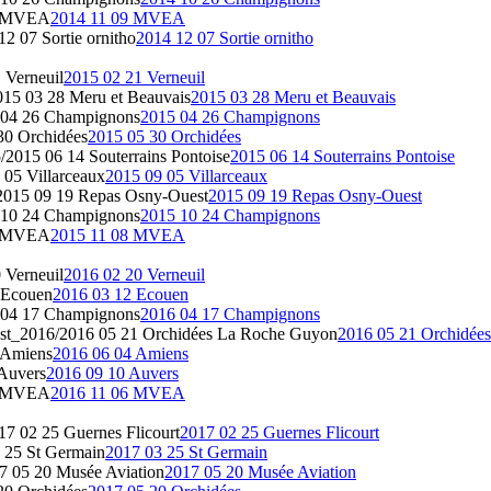
9 MVEA
2014 11 09 MVEA
2 07 Sortie ornitho
2014 12 07 Sortie ornitho
 Verneuil
2015 02 21 Verneuil
15 03 28 Meru et Beauvais
2015 03 28 Meru et Beauvais
 04 26 Champignons
2015 04 26 Champignons
30 Orchidées
2015 05 30 Orchidées
2015 06 14 Souterrains Pontoise
2015 06 14 Souterrains Pontoise
05 Villarceaux
2015 09 05 Villarceaux
015 09 19 Repas Osny-Ouest
2015 09 19 Repas Osny-Ouest
 10 24 Champignons
2015 10 24 Champignons
8 MVEA
2015 11 08 MVEA
 Verneuil
2016 02 20 Verneuil
 Ecouen
2016 03 12 Ecouen
 04 17 Champignons
2016 04 17 Champignons
t_2016/2016 05 21 Orchidées La Roche Guyon
2016 05 21 Orchidée
 Amiens
2016 06 04 Amiens
Auvers
2016 09 10 Auvers
6 MVEA
2016 11 06 MVEA
7 02 25 Guernes Flicourt
2017 02 25 Guernes Flicourt
 25 St Germain
2017 03 25 St Germain
 05 20 Musée Aviation
2017 05 20 Musée Aviation