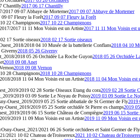
20 Orchidées
2017 05 20 Orchidées
 Chantilly
2017 06 17 Chantilly
/2017 09 07 Abbaye de Mortemer
2017 09 07 Abbaye de Mortemer
09 07 Fleury la Forêt
2017 09 07 Fleury la Forêt
 10 22 Champignons
2017 10 22 Champignons
017/2017 11 11 Mon Voisin est un Artiste
2017 11 11 Mon Voisin est u
2 17 Sortie oiseaux
2018 02 17 Sortie oiseaux
uest_2018/2018 04 10 Musée de la battellerie Conflans
2018 04 10 Mus
 Giverny
2018 05 26 Giverny
t_2018/2018 05 26 Orchidée La Roche Guyon
2018 05 26 Orchidée 
et
2018 09 08 Anet
Vernon
2018 09 08 Vernon
 10 28 Champignons
2018 10 28 Champignons
018/2018 11 04 Mon Voisin est un Artiste
2018 11 04 Mon Voisin est u
st_2019/2019 02 28 Sortie Oiseaux Etang du cora
2019 02 28 Sortie 
_2019/2019 03 09 Sortie Le Noyau de Poissy
2019 03 09 Sortie Le No
ny-Ouest_2019/2019 05 25 Sortie abbatiale de St Germer de Fly
2019 
y-Ouest_2019/2019 05 25 Sortie orchidée St Pierre es champs
2019 05 
est_2019/2019 06 15 Sortie Château de Compiègne
2019 06 15 Sorti
019/2019 11 09 Mon Voisin est un Artiste
2019 11 09 Mon Voisin est u
y
Osny-Ouest_2021/2021 06 26 Sortie orchidees et Saint Germer de Fly
1/2021 10 02 Chateau deTroissereux
2021 10 02 Chateau deTroissere