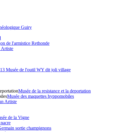
héologique Guiry
d
n de l'armistice Rethonde
Artiste
13 Musée de l'outil WY dit joli village
eportation
Musée de la resistance et la deportation
iles
Musée des maquettes hyppomobiles
n Artiste
sée de la Vigne
 nacre
Germain sortie champignons