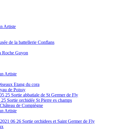
n Artiste
ée de la battellerie Conflans
La Roche Guyon
n Artiste
Oiseaux Etang du cora
yau de Poissy
05 25 Sortie abbatiale de St Germer de Fly
25 Sortie orchidée St Pierre es champs
e Château de Compiègne
n Artiste
2021 06 26 Sortie orchidees et Saint Germer de Fly
ux