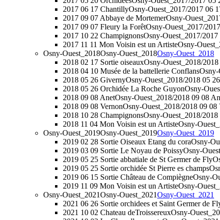
2017 05 20 Orchidées
Osny-Ouest_2017/2017 05 
2017 06 17 Chantilly
Osny-Ouest_2017/2017 06 17
2017 09 07 Abbaye de Mortemer
Osny-Ouest_2017
2017 09 07 Fleury la Forêt
Osny-Ouest_2017/2017 
2017 10 22 Champignons
Osny-Ouest_2017/2017
2017 11 11 Mon Voisin est un Artiste
Osny-Ouest_2
Osny-Ouest_2018
Osny-Ouest_2018
Osny-Ouest_2018
2018 02 17 Sortie oiseaux
Osny-Ouest_2018/2018 0
2018 04 10 Musée de la battellerie Conflans
Osny-O
2018 05 26 Giverny
Osny-Ouest_2018/2018 05 26
2018 05 26 Orchidée La Roche Guyon
Osny-Oues
2018 09 08 Anet
Osny-Ouest_2018/2018 09 08 An
2018 09 08 Vernon
Osny-Ouest_2018/2018 09 08 
2018 10 28 Champignons
Osny-Ouest_2018/2018
2018 11 04 Mon Voisin est un Artiste
Osny-Ouest_2
Osny-Ouest_2019
Osny-Ouest_2019
Osny-Ouest_2019
2019 02 28 Sortie Oiseaux Etang du cora
Osny-Oue
2019 03 09 Sortie Le Noyau de Poissy
Osny-Ouest
2019 05 25 Sortie abbatiale de St Germer de Fly
Os
2019 05 25 Sortie orchidée St Pierre es champs
Osn
2019 06 15 Sortie Château de Compiègne
Osny-Ou
2019 11 09 Mon Voisin est un Artiste
Osny-Ouest_2
Osny-Ouest_2021
Osny-Ouest_2021
Osny-Ouest_2021
2021 06 26 Sortie orchidees et Saint Germer de Fl
2021 10 02 Chateau deTroissereux
Osny-Ouest_202