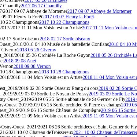
20 Orchidées
2017 05 20 Orchidées
 Chantilly
2017 06 17 Chantilly
/2017 09 07 Abbaye de Mortemer
2017 09 07 Abbaye de Mortemer
09 07 Fleury la Forêt
2017 09 07 Fleury la Forêt
 10 22 Champignons
2017 10 22 Champignons
017/2017 11 11 Mon Voisin est un Artiste
2017 11 11 Mon Voisin est u
2 17 Sortie oiseaux
2018 02 17 Sortie oiseaux
uest_2018/2018 04 10 Musée de la battellerie Conflans
2018 04 10 Mus
 Giverny
2018 05 26 Giverny
t_2018/2018 05 26 Orchidée La Roche Guyon
2018 05 26 Orchidée 
et
2018 09 08 Anet
Vernon
2018 09 08 Vernon
 10 28 Champignons
2018 10 28 Champignons
018/2018 11 04 Mon Voisin est un Artiste
2018 11 04 Mon Voisin est u
st_2019/2019 02 28 Sortie Oiseaux Etang du cora
2019 02 28 Sortie 
_2019/2019 03 09 Sortie Le Noyau de Poissy
2019 03 09 Sortie Le No
ny-Ouest_2019/2019 05 25 Sortie abbatiale de St Germer de Fly
2019 
y-Ouest_2019/2019 05 25 Sortie orchidée St Pierre es champs
2019 05 
est_2019/2019 06 15 Sortie Château de Compiègne
2019 06 15 Sorti
019/2019 11 09 Mon Voisin est un Artiste
2019 11 09 Mon Voisin est u
y
Osny-Ouest_2021/2021 06 26 Sortie orchidees et Saint Germer de Fly
1/2021 10 02 Chateau deTroissereux
2021 10 02 Chateau deTroissere