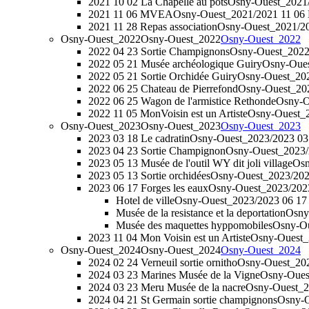
2021 10 02 La Chapelle au pots
Osny-Ouest_2021/
2021 11 06 MVEA
Osny-Ouest_2021/2021 11 0
2021 11 28 Repas association
Osny-Ouest_2021/202
Osny-Ouest_2022
Osny-Ouest_2022
Osny-Ouest_2022
2022 04 23 Sortie Champignons
Osny-Ouest_2022
2022 05 21 Musée archéologique Guiry
Osny-Oues
2022 05 21 Sortie Orchidée Guiry
Osny-Ouest_202
2022 06 25 Chateau de Pierrefond
Osny-Ouest_202
2022 06 25 Wagon de l'armistice Rethonde
Osny-O
2022 11 05 MonVoisin est un Artiste
Osny-Ouest_2
Osny-Ouest_2023
Osny-Ouest_2023
Osny-Ouest_2023
2023 03 18 Le cadratin
Osny-Ouest_2023/2023 03 
2023 04 23 Sortie Champignon
Osny-Ouest_2023/
2023 05 13 Musée de l'outil WY dit joli village
Osn
2023 05 13 Sortie orchidées
Osny-Ouest_2023/2023
2023 06 17 Forges les eaux
Osny-Ouest_2023/2023
Hotel de ville
Osny-Ouest_2023/2023 06 17 Fo
Musée de la resistance et la deportation
Osny-
Musée des maquettes hyppomobiles
Osny-Ou
2023 11 04 Mon Voisin est un Artiste
Osny-Ouest_2
Osny-Ouest_2024
Osny-Ouest_2024
Osny-Ouest_2024
2024 02 24 Verneuil sortie ornitho
Osny-Ouest_2024
2024 03 23 Marines Musée de la Vigne
Osny-Ouest
2024 03 23 Meru Musée de la nacre
Osny-Ouest_2
2024 04 21 St Germain sortie champignons
Osny-O