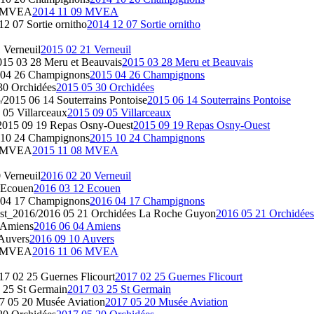
9 MVEA
2014 11 09 MVEA
2 07 Sortie ornitho
2014 12 07 Sortie ornitho
 Verneuil
2015 02 21 Verneuil
15 03 28 Meru et Beauvais
2015 03 28 Meru et Beauvais
 04 26 Champignons
2015 04 26 Champignons
30 Orchidées
2015 05 30 Orchidées
2015 06 14 Souterrains Pontoise
2015 06 14 Souterrains Pontoise
05 Villarceaux
2015 09 05 Villarceaux
015 09 19 Repas Osny-Ouest
2015 09 19 Repas Osny-Ouest
 10 24 Champignons
2015 10 24 Champignons
8 MVEA
2015 11 08 MVEA
 Verneuil
2016 02 20 Verneuil
 Ecouen
2016 03 12 Ecouen
 04 17 Champignons
2016 04 17 Champignons
t_2016/2016 05 21 Orchidées La Roche Guyon
2016 05 21 Orchidée
 Amiens
2016 06 04 Amiens
Auvers
2016 09 10 Auvers
6 MVEA
2016 11 06 MVEA
7 02 25 Guernes Flicourt
2017 02 25 Guernes Flicourt
 25 St Germain
2017 03 25 St Germain
 05 20 Musée Aviation
2017 05 20 Musée Aviation