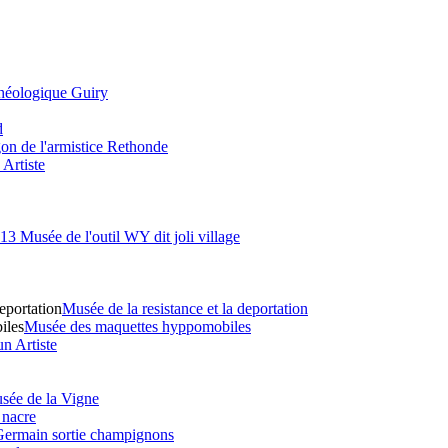
héologique Guiry
d
n de l'armistice Rethonde
Artiste
13 Musée de l'outil WY dit joli village
eportation
Musée de la resistance et la deportation
iles
Musée des maquettes hyppomobiles
n Artiste
sée de la Vigne
 nacre
Germain sortie champignons