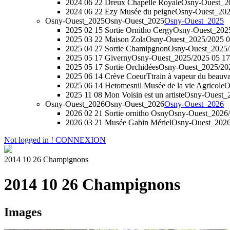
2024 06 22 Dreux Chapelle Royale
Osny-Ouest_20
2024 06 22 Ezy Musée du peigne
Osny-Ouest_202
Osny-Ouest_2025
Osny-Ouest_2025
Osny-Ouest_2025
2025 02 15 Sortie Ornitho Cergy
Osny-Ouest_2025
2025 03 22 Maison Zola
Osny-Ouest_2025/2025 0
2025 04 27 Sortie Chamipgnon
Osny-Ouest_2025/
2025 05 17 Giverny
Osny-Ouest_2025/2025 05 17
2025 05 17 Sortie Orchidées
Osny-Ouest_2025/202
2025 06 14 Crève CoeurTtrain à vapeur du beauva
2025 06 14 Hetomesnil Musée de la vie Agricole
O
2025 11 08 Mon Voisin est un artiste
Osny-Ouest_20
Osny-Ouest_2026
Osny-Ouest_2026
Osny-Ouest_2026
2026 02 21 Sortie ornitho Osny
Osny-Ouest_2026/2
2026 03 21 Musée Gabin Mériel
Osny-Ouest_2026
Not logged in !
CONNEXION
2014 10 26 Champignons
2014 10 26 Champignons
Images